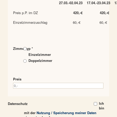
27.03.-02.04.23
17.04.-23.04.23
1
Preis p.P. im DZ
420,-€
420,-€
Einzelzimmerzuschlag
60,-€
60,-€
Zimmertyp *
Einzelzimmer
Doppelzimmer
Preis
Ich
Datenschutz
bin
mit der
Nutzung / Speicherung meiner Daten