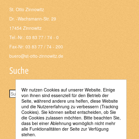
St. Otto Zinnowitz
Dr. -Wachsmann-Str. 29
17454 Zinnowitz
Tel.-Nr.: 03 83 77 / 74 - 0
Fax-Nr: 03 83 77 / 74 - 200
buero@st-otto-zinnowitz.de
Suche
Wir nutzen Cookies auf unserer Website. Einige
Suchen
von ihnen sind essenziell für den Betrieb der
Seite, während andere uns helfen, diese Website
und die Nutzererfahrung zu verbessern (Tracking
Cookies). Sie können selbst entscheiden, ob Sie
die Cookies zulassen möchten. Bitte beachten Sie,
dass bei einer Ablehnung womöglich nicht mehr
alle Funktionalitäten der Seite zur Verfügung
stehen.